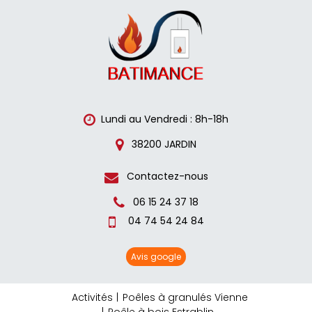
Lundi au Vendredi : 8h-18h
38200 JARDIN
Contactez-nous
06 15 24 37 18
04 74 54 24 84
Avis google
Activités
Poêles à granulés Vienne
Poêle à bois Estrablin