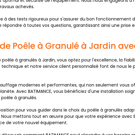
optimal et sécurisé de l'équipement. Nous nous engageons à min
 travaux achevés.
cède à des tests rigoureux pour s'assurer du bon fonctionnement 
 répondre à toutes vos questions, garantissant ainsi une prise e
n de Poêle à Granulé à Jardin a
e poêle à granulés à Jardin, vous optez pour l'excellence, la fia
 technique et notre service client personnalisé font de nous le 
hauffage modernes et performantes, qui non seulement vous of
lanète. Avec BATIMANCE, vous bénéficiez d'une installation soig
e poêle à granulés.
sposition pour vous guider dans le choix du poêle à granulés adap
 Nous mettons tout en œuvre pour que votre expérience avec BAT
vice de votre nouvel équipement.
ur découvrir comment BATIMANCE peut répondre à vos besoins en